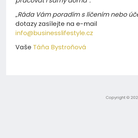
pracovat i samy doma”.
„
Ráda Vám poradím s líčením nebo ú
dotazy zasílejte na e-mail
info@businesslifestyle.cz
Vaše
Tá
ňa Bystroňová
Copyright © 202