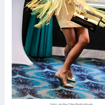
Foto: archiv Táni Bystroňové