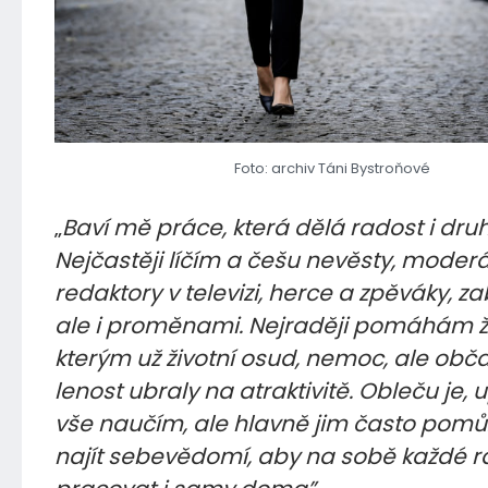
Foto: archiv Táni Bystroňové
„
Baví mě práce, která dělá radost i dru
Nejčastěji líčím a češu nevěsty, moderá
redaktory v televizi, herce a zpěváky, 
ale i proměnami. Nejraději pomáhám 
kterým už životní osud, nemoc, ale občas
lenost ubraly na atraktivitě. Obleču je, 
vše naučím, ale hlavně jim často pomů
najít sebevědomí, aby na sobě každé 