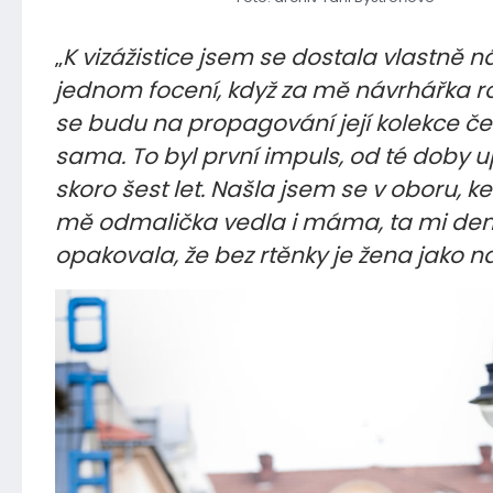
„
K vizážistice jsem se dostala vlastně 
jednom focení, když za mě návrhářka ro
se budu na propagování její kolekce česa
sama. To byl první impuls, od té doby u
skoro šest let. Našla jsem se v oboru, k
mě odmalička vedla i máma, ta mi de
opakovala, že bez rtěnky je žena jako n