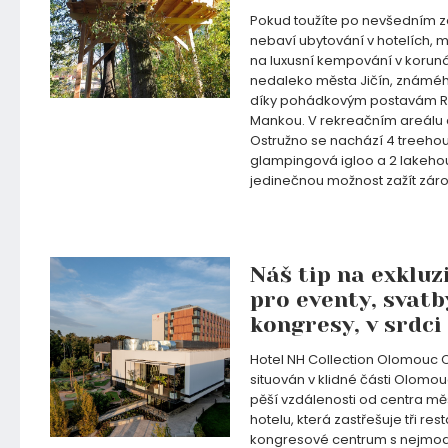
Pokud toužíte po nevšedním zá
nebaví ubytování v hotelích, 
na luxusní kempování v korun
nedaleko města Jičín, známé
díky pohádkovým postavám R
Mankou. V rekreačním areálu
Ostružno se nachází 4 treehou
glampingová igloo a 2 lakehou
jedinečnou možnost zažít zár
08.05.2024
Náš tip na exkluz
pro eventy, svatb
kongresy, v srdci
Hotel NH Collection Olomouc 
situován v klidné části Olomo
pěší vzdálenosti od centra mě
hotelu, která zastřešuje tři res
kongresové centrum s nejmod