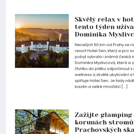
21.01.2025
Skvělý relax v hot
tento týden užíva
Dominika Mysliv
Necelých 50 km od Prahy se 
resort Hotel Sen, který si pro s
pobyt vybrala i známá česká i
Dominika Myslivcová, která si z
čtvrtku do pátku odpočinout s r
wellness a skvělé ubytování a 
splňuje Hotel Sen. Je tady nád
bazén a velké množství […]
18.01.2025
Zažijte glamping 
korunách stromů
Prachovských ska