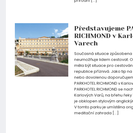
přírodní […]
10.05.2020
Představujeme 
RICHMOND v Karl
Varech
Současná situace způsobena
neumožňuje lidem cestovat. O
měla být situace pro cestová
republice příznivá. Jako tip na
nebo dovolenou doporučujeme
PARKHOTEL RICHMOND v Karlov
PARKHOTEL RICHMOND se nacház
Karlových Varů, na břehu řeky 
je obklopen stylovým anglick
V tomto parku je umístěna ori
meditační zahrada […]
17.04.2020