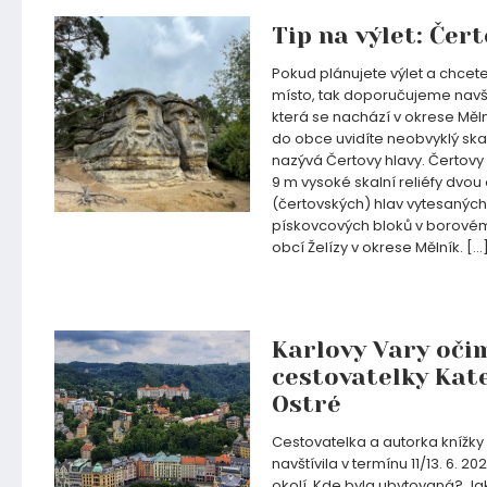
Tip na výlet: Čer
Pokud plánujete výlet a chcet
místo, tak doporučujeme navští
která se nachází v okrese Mělní
do obce uvidíte neobvyklý skaln
nazývá Čertovy hlavy. Čertovy 
9 m vysoké skalní reliéfy dvou
(čertovských) hlav vytesanýc
pískovcových bloků v borové
obcí Želízy v okrese Mělník. […
29.08.2021
Karlovy Vary oči
cestovatelky Kat
Ostré
Cestovatelka a autorka knížky
navštívila v termínu 11/13. 6. 20
okolí. Kde byla ubytovaná? Jak