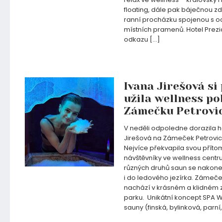
floating, dále pak báječnou z
ranní procházku spojenou s 
místních pramenů. Hotel Prezid
odkazu […]
17.04.2025
Ivana Jirešová si
užila wellness po
Zámečku Petrovi
V neděli odpoledne dorazila 
Jirešová na Zámeček Petrovice
Nejvíce překvapila svou příto
návštěvníky ve wellness centr
různých druhů saun se nakone
i do ledového jezírka. Zámeče
nachází v krásném a klidné
parku. Unikátní koncept SPA W
sauny (finská, bylinková, parní,