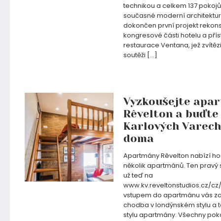
technikou a celkem 137 pokojů
současné moderní architektury
dokončen první projekt rekon
kongresové části hotelu a pří
restaurace Ventana, jež zvítěz
soutěži […]
14.02.2024
Vyzkoušejte apa
Rêvelton a buďte 
Karlových Varech
doma
Apartmány Rêvelton nabízí ho
několik apartmánů. Ten pravý 
už teď na
www.kv.reveltonstudios.cz/cz
vstupem do apartmánu vás z
chodba v londýnském stylu a t
stylu apartmány. Všechny pok