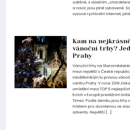
odlišné, s vlastním „charakte
a navíc jsou plně vybavené. S
vysoce rychlostní internet, pl
08.01.2022
Kam na nejkrásně
vánoční trhy? Jed
Prahy
Vánoční trhy na Staroměstské
mezi největší v České republi
návštěvníkům tu pravou vánoč
centru Prahy. V roce 2019 získa
umístění mezi TOP 5 nejlepší
trzích v Evropě prestižním brit
Times. Podle deníku jsou trhy 
místem pro dovolenou ve sla
adventu. Největší […]
11.11.2021