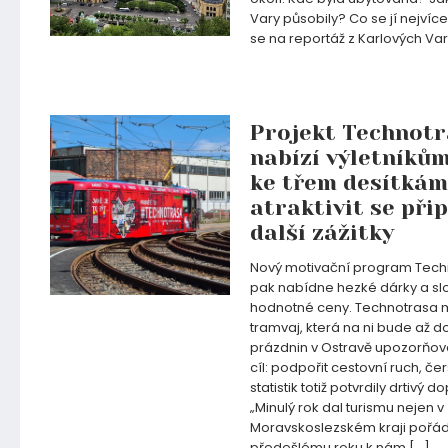
Vary působily? Co se jí nejvíce
se na reportáž z Karlových Var
17.06.2021
Projekt Technot
nabízí výletníkům
ke třem desítkám
atraktivit se přip
další zážitky
Nový motivační program Tech
pak nabídne hezké dárky a sl
hodnotné ceny. Technotrasa m
tramvaj, která na ni bude až d
prázdnin v Ostravě upozorňova
cíl: podpořit cestovní ruch, če
statistik totiž potvrdily drtivý
„Minulý rok dal turismu nejen v
Moravskoslezském kraji pořád
předešlému roku k nám […]