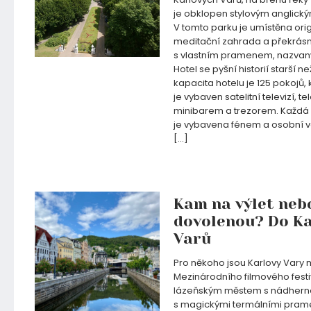
je obklopen stylovým anglick
V tomto parku je umístěna ori
meditační zahrada a překrásn
s vlastním pramenem, nazvan
Hotel se pyšní historií starší ne
kapacita hotelu je 125 pokojů,
je vybaven satelitní televizí, t
minibarem a trezorem. Každá
je vybavena fénem a osobní v
[…]
19.06.2020
Kam na výlet neb
dovolenou? Do Ka
Varů
Pro někoho jsou Karlovy Vary
Mezinárodního filmového fest
lázeňským městem s nádhern
s magickými termálními pram