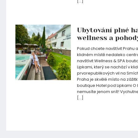
[…]
25.11.2019
Ubytování plné h
wellness a pohod
Pokud chcete navštívit Prahu a
klidném místě nedaleko cent
navštívit Wellness & SPA bout
Lipkami, který se nachází v klid
prvorepublikových vil na Smíc
Praha je skvělé místo na zážit
boutique Hotel pod Lipkami O l
nemusíte jenom snít! Vychutnej
[…]
24.09.2019