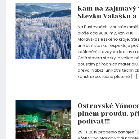
Kam na zajímavý 
Stezku Valašku a
Na Pustevnách, v hustém smí
ploše cca 9000 m2, vznikl 16. 1.
Moravskoslezského kraje, Stez
unikátní stezka respektuje po
začlenění stavby do krajiny a 
Celá stavba stezky je velice n
použitím přírodních materiálu
dřeva. Nabízí unikátní technic
konstrukce, ručně pletené […]
07.01.2020
Ostravské Vánoce
plném proudu, při
podívat!!!
29. 11. 2019 proběhlo zahájen
VÁNOC na Masarykově náměstí