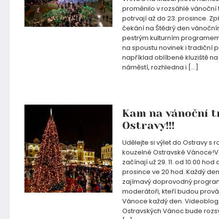
proměnilo v rozsáhlé vánoční t
potrvají až do 23. prosince. Zp
čekání na Štědrý den vánočn
pestrým kulturním programem.
na spoustu novinek i tradiční pr
například oblíbené kluziště n
náměstí, rozhledna i […]
04.12.2019
Kam na vánoční t
Ostravy!!!
Udělejte si výlet do Ostravy s r
kouzelné Ostravské Vánoce!V
začínají už 29. 11. od 10.00 hod 
prosince ve 20 hod. Každý de
zajímavý doprovodný program.
moderátoři, kteří budou prová
Vánoce každý den. Videoblog 
Ostravských Vánoc bude rozs