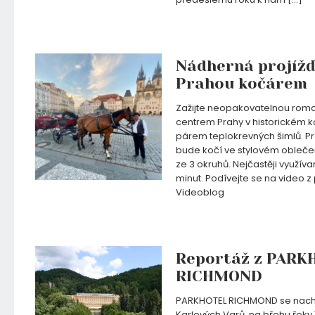
21.05.2021
Nádherná projíž
Prahou kočárem
Zažijte neopakovatelnou roma
centrem Prahy v historickém 
párem teplokrevných šimlů. 
bude kočí ve stylovém obleče
ze 3 okruhů. Nejčastěji využíva
minut. Podívejte se na video z 
Videoblog
06.08.2020
Reportáž z PARK
RICHMOND
PARKHOTEL RICHMOND se nacház
Karlových Varů, na břehu řeky 