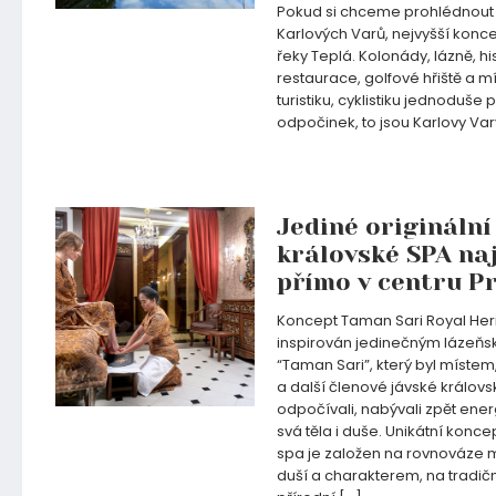
Pokud si chceme prohlédnout
Karlových Varů, nejvyšší konc
řeky Teplá. Kolonády, lázně, hi
restaurace, golfové hřiště a 
turistiku, cyklistiku jednoduše p
odpočinek, to jsou Karlovy Va
25.05.2020
Jediné originální
královské SPA na
přímo v centru P
Koncept Taman Sari Royal Her
inspirován jedinečným lázeň
“Taman Sari”, který byl místem
a další členové jávské královs
odpočívali, nabývali zpět energ
svá těla i duše. Unikátní konc
spa je založen na rovnováze m
duší a charakterem, na tradič