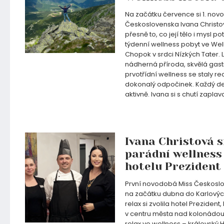
Na začátku července si 1. nov
Československa Ivana Christo
přesně to, co její tělo i mysl p
týdenní wellness pobyt ve Wel
Chopok v srdci Nízkých Tater. L
nádherná příroda, skvělá gas
prvotřídní wellness se staly 
dokonalý odpočinek. Každý de
aktivně. Ivana si s chutí zaplav
23.07.2026
Ivana Christová s
parádní wellness
hotelu Prezident
První novodobá Miss Českoslo
na začátku dubna do Karlových
relax si zvolila hotel Prezident
v centru města nad kolonádou. 
relax ve wellness – královsk