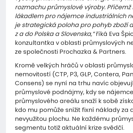
rozmachu průmyslové výroby. Přičemž 
lákadlem pro nájemce industriálních n
je strategická poloha pro pohyb zboží 
z a do Polska a Slovenska,“
říká Eva Špi
konzultantka v oblasti průmyslových n
ze společnosti Prochazka & Partners.
Kromě velkých hráčů v oblasti průmysl
nemovitostí (CTP, P3, GLP, Contera, Pan
Consens) se nyní na trhu navíc objevují
průmyslové podnájmy, kdy se nájemce č
průmyslového areálu snaží k sobě získ
kdo mu pomůže snížit fixní náklady za 
nevyužitou plochu. Ne každému prům
segmentu totiž aktuální krize svědčí.