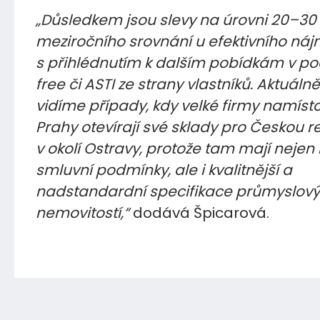
„Důsledkem jsou slevy na úrovni 20–30
meziročního srovnání u efektivního nájm
s přihlédnutím k dalším pobídkám v po
free či ASTI ze strany vlastníků. Aktuáln
vidíme případy, kdy velké firmy namísto 
Prahy otevírají své sklady pro Českou r
v okolí Ostravy, protože tam mají nejen 
smluvní podmínky, ale i kvalitnější a
nadstandardní specifikace průmyslov
nemovitostí,“
dodává Špicarová.