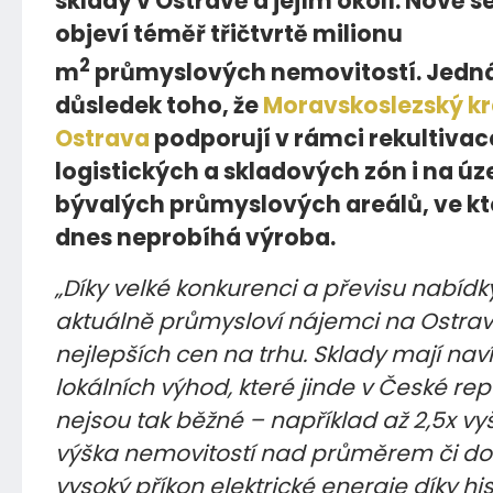
sklady v Ostravě a jejím okolí. Nově s
objeví téměř třičtvrtě milionu
2
m
průmyslových nemovitostí. Jedná
důsledek toho, že
Moravskoslezský kr
Ostrava
podporují v rámci rekultivac
logistických a skladových zón i na ú
bývalých průmyslových areálů, ve kte
dnes neprobíhá výroba.
„Díky velké konkurenci a převisu nabídky
aktuálně průmysloví nájemci na Ostrav
nejlepších cen na trhu. Sklady mají nav
lokálních výhod, které jinde v České rep
nejsou tak běžné – například až 2,5x vyš
výška nemovitostí nad průměrem či d
vysoký příkon elektrické energie díky h