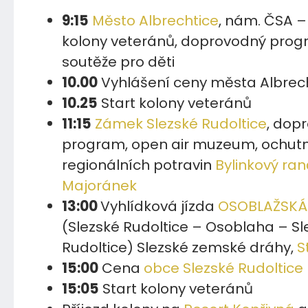
9:15
Město Albrechtice
, nám. ČSA –
kolony veteránů, doprovodný prog
soutěže pro děti
10.00
Vyhlášení ceny města Albrech
10.25
Start kolony veteránů
11:15
Zámek Slezské Rudoltice
, dop
program, open air muzeum, ochut
regionálních potravin
Bylinkový ran
Majoránek
13:00
Vyhlídková jízda
OSOBLAŽSKÁ
(Slezské Rudoltice – Osoblaha – Sl
Rudoltice) Slezské zemské dráhy,
S
15:00
Cena
obce Slezské Rudoltice
15:05
Start kolony veteránů