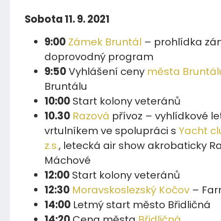
Sobota 11. 9. 2021
9:00
Zámek Bruntál
– prohlídka zá
doprovodný program
9:50
Vyhlášení ceny
města Bruntál
Bruntálu
10:00
Start kolony veteránů
10.30
Razová
přívoz – vyhlídkové le
vrtulníkem ve spolupráci s
Yacht cl
z.s.
, letecká air show akrobaticky R
Máchové
12:00
Start kolony veteránů
12:30
Moravskoslezský Kočov
– Far
14:00
Letmý start město Břidličná
14:20
Cena města
Břidličná