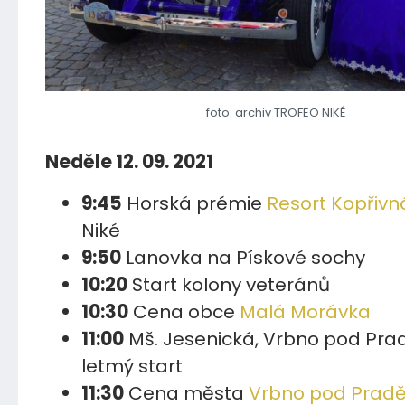
foto: archiv TROFEO NIKÉ
Neděle 12. 09. 2021
9:45
Horská prémie
Resort Kopřivn
Niké
9:50
Lanovka na Pískové sochy
10:20
Start kolony veteránů
10:30
Cena obce
Malá Morávka
11:00
Mš. Jesenická, Vrbno pod Pr
letmý start
11:30
Cena města
Vrbno pod Pra