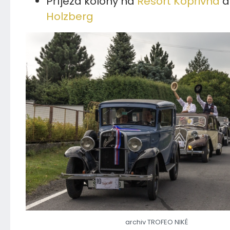
Příjezd kolony na
Resort Kopřivná
Holzberg
archiv TROFEO NIKÉ