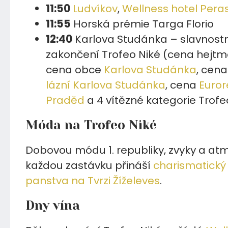
11:50
Ludvíkov
,
Wellness hotel Per
a
11:55
Horská prémie Targa Florio
12:40
Karlova Studánka – slavnostn
zakončení Trofeo Niké (cena hejt
cena obce
Karlova Studánka
, cen
lázní Karlova Studánka
, cena
Euror
Praděd
a 4 vítězné kategorie Trofe
Móda na Trofeo Niké
Dobovou módu 1. republiky, zvyky a at
každou zastávku přináší
charismatický
panstva na Tvrzi Žíželeves
.
Dny vína