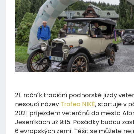
04.09.2021
21. ročník tradiční podhorské jízdy vete
nesoucí název
Trofeo NIKÉ
, startuje v p
2021 příjezdem veteránů do města Albr
Jeseníkách už 9:15. Posádky budou zas
6 evropských zemí. Těšit se můžete ne