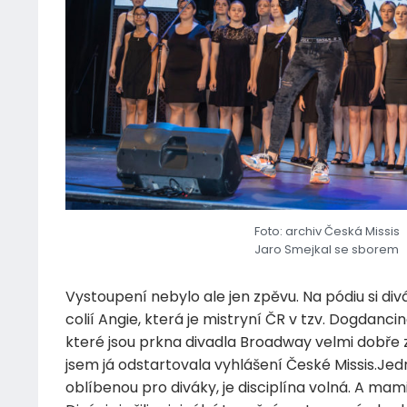
Foto: archiv Česká Missis
Jaro Smejkal se sborem
Vystoupení nebylo ale jen zpěvu. Na pódiu si div
colií Angie, která je mistryní ČR v tzv. Dogdanc
které jsou prkna divadla Broadway velmi dobře 
jsem já odstartovala vyhlášení České Missis.Jedno
oblíbenou pro diváky, je disciplína volná. A mami