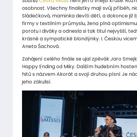
Soutěž
Česká Missis
není jen o vnější kráse. Rozh
osobnost. Všechny finalistky mají svůj příběh, n
Sládečková, maminka devíti dětí, a dokonce již 
firmy v textilním průmyslu, žena plná optimismu, 
porotu i diváky a odnesla si tak titul nejvyšší, t
krásné a sympatické blondýnky. I. Českou vicemiss
Aneta Šachová.
Zahájení celého finále se ujal zpěvák Jaro Smej
Happy Ending od Miky. Dalším hudebním hostem b
hitů s názvem Akorát a svojí druhou písní Je ná
jeho zákulisí.