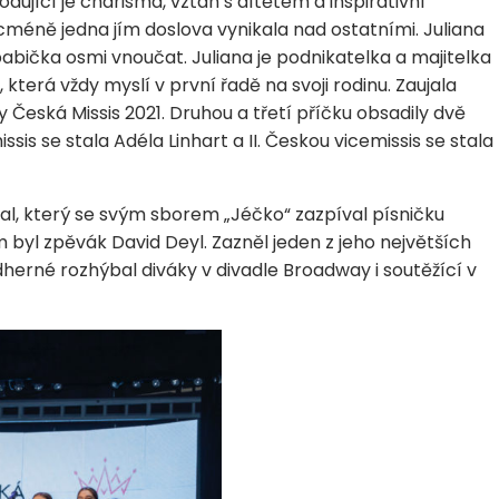
odující je charisma, vztah s dítětem a inspirativní
icméně jedna jím doslova vynikala nad ostatními. Juliana
babička osmi vnoučat. Juliana je podnikatelka a majitelka
která vždy myslí v první řadě na svoji rodinu. Zaujala
edy Česká Missis 2021. Druhou a třetí příčku obsadily dvě
is se stala Adéla Linhart a II. Českou vicemissis se stala
kal, který se svým sborem „Jéčko“ zazpíval písničku
yl zpěvák David Deyl. Zazněl jeden z jeho největších
dherné rozhýbal diváky v divadle Broadway i soutěžící v