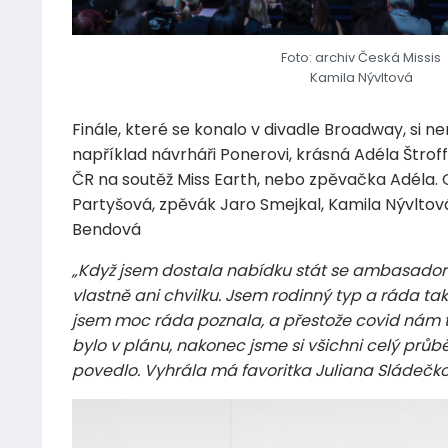
Foto: archiv Česká Missis
Kamila Nývltová
Finále, které se konalo v divadle Broadway, si n
například návrháři Ponerovi, krásná Adéla Štro
ČR na soutěž Miss Earth, nebo zpěvačka Adéla
Partyšová, zpěvák Jaro Smejkal, Kamila Nývlto
Bendová
„Když jsem dostala nabídku stát se ambasadork
vlastně ani chvilku. Jsem rodinný typ a ráda tak
jsem moc ráda poznala, a přestože covid nám ten
bylo v plánu, nakonec jsme si všichni celý průběh
povedlo. Vyhrála má favoritka Juliana Sládečko