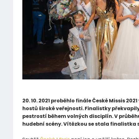
27.10.2021
20. 10. 2021 proběhlo finále České Missis 2
hostů široké veřejnosti. Finalistky překvapi
pestrostí během volných disciplín. V průběh
hudební scény. Vítězkou se stala finalistka 