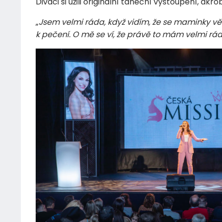
Diváci si užili originální taneční vystoupení, akro
„
Jsem velmi ráda, když vidím, že se maminky vě
k pečení. O mě se ví, že právě to mám velmi rád