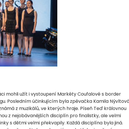
áci mohli užít i vystoupení Markéty Coufalové s border
ingu. Posledním účinkujícím byla zpěvačka Kamila Nývltová
známá z muzikálů, ve kterých hraje. Píseň Teď královnou
u z nejobávanějších disciplín pro finalistky, ale velmi
nky s dětmi velmi překvapily. Každá disciplína byla jiná.