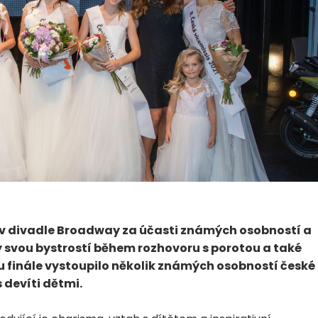
021 v divadle Broadway za účasti známých osobností a
ly svou bystrostí během rozhovoru s porotou a také
u finále vystoupilo několik známých osobností české
s devíti dětmi.