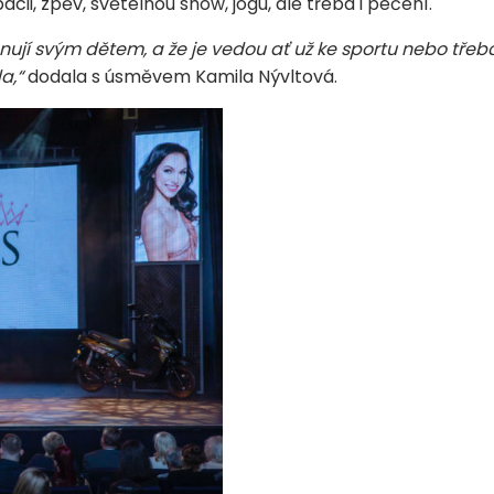
bacii, zpěv, světelnou show, jógu, ale třeba i pečení.
nují svým dětem, a že je vedou ať už ke sportu nebo třeb
a,“
dodala s úsměvem Kamila Nývltová.