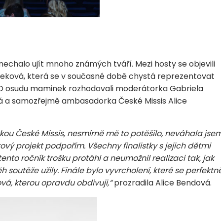
enechalo ujít mnoho známých tváří. Mezi hosty se objevili
ffeková, která se v současné době chystá reprezentovat
. O osudu maminek rozhodovali moderátorka Gabriela
vá a samozřejmě ambasadorka České Missis Alice
ou České Missis, nesmírně mě to potěšilo, neváhala jse
ový projekt podpořím. Všechny finalistky s jejich dětmi
to ročník trošku protáhl a neumožnil realizaci tak, jak
 soutěže užily. Finále bylo vyvrcholení, které se perfektn
vá, kterou opravdu obdivuji,“
prozradila Alice Bendová.