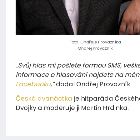
Foto: Ondřeje Provazníka
Ondřej Provazník
„
Svůj hlas mi pošlete formou SMS, vešk
informace o hlasování najdete na mé
Facebooku
,”
dodal Ondřej Provazník.
Česká dvanáctka
je hitparáda Českéh
Dvojky a moderuje ji Martin Hrdinka.