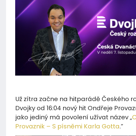
06.11.2021
Už zítra začne na hitparádě Českého r
Dvojky od 16:04 nový hit Ondřeje Provaz
jako jediný má povolení užívat název „
O
Provaznik – S písněmi Karla Gotta
.”