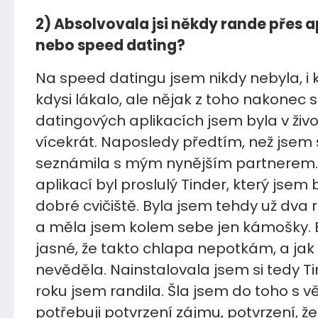
2) Absolvovala jsi někdy rande přes ap
nebo speed dating?
Na speed datingu jsem nikdy nebyla, i 
kdysi lákalo, ale nějak z toho nakonec s
datingových aplikacích jsem byla v živ
vícekrát. Naposledy předtím, než jsem 
seznámila s mým nynějším partnerem.
aplikací byl proslulý Tinder, který jsem 
dobré cvičiště. Byla jsem tehdy už dva
a měla jsem kolem sebe jen kámošky. 
jasné, že takto chlapa nepotkám, a jak 
nevěděla. Nainstalovala jsem si tedy Ti
roku jsem randila. Šla jsem do toho s 
potřebuji potvrzení zájmu, potvrzení, že 