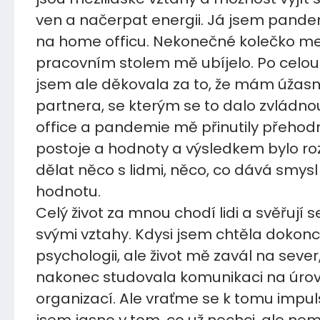
ven a načerpat energii. Já jsem pandem
na home officu. Nekonečné kolečko mez
pracovním stolem mě ubíjelo. Po celo
jsem ale děkovala za to, že mám úžas
partnera, se kterým se to dalo zvládn
office a pandemie mě přinutily přehod
postoje a hodnoty a výsledkem bylo ro
dělat něco s lidmi, něco, co dává smysl
hodnotu.
Celý život za mnou chodí lidi a svěřují s
svými vztahy. Kdysi jsem chtěla dokon
psychologii, ale život mě zavál na sever
nakonec studovala komunikaci na úrov
organizací. Ale vraťme se k tomu impul
jsem jasno v tom, co už nechci, ale ne