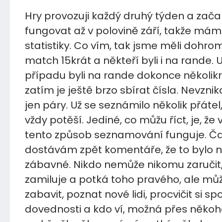
Hry provozuji každý druhý týden a zača
fungovat až v polovině září, takže m
statistiky. Co vím, tak jsme měli dohr
match 15krát a někteří byli i na rande.
případu byli na rande dokonce několikr
zatím je ještě brzo sbírat čísla. Nevznik
jen páry. Už se seznámilo několik přátel
vždy potěší. Jediné, co můžu říct, je, že 
tento způsob seznamování funguje. Ča
dostávám zpět komentáře, že to bylo n
zábavné. Nikdo nemůže nikomu zaručit,
zamiluje a potká toho pravého, ale mů
zabavit, poznat nové lidi, procvičit si s
dovednosti a kdo ví, možná přes někoh