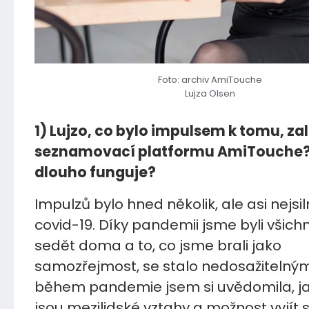
Foto: archiv AmiTouche
Lujza Olsen
1) Lujzo, co bylo impulsem k tomu, zal
seznamovací platformu AmiTouche? 
dlouho funguje?
Impulzů bylo hned několik, ale asi nejsi
covid-19. Díky pandemii jsme byli všichn
sedět doma a to, co jsme brali jako
samozřejmost, se stalo nedosažitelným
během pandemie jsem si uvědomila, ja
jsou mezilidské vztahy a možnost vyjít 