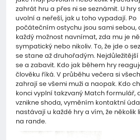
zahrát hru a přes ni se seznámit. U hry 
uvolní a neřeší, jak u toho vypadají. Po
počátečním ostychu jsou sami sebou, 
každý možnost navnímat, zda mu je n
sympatický nebo nikoliv. To, že jde o s
se stane až druhořadým. Nejdůležitější j
se a zabavit. Kdo jak během hry reaguj
člověku říká. V průběhu večera si všec
zahrají se všemi muži a naopak. Kdo ch
konci vyplní takzvaný Match formulář, 
vznikne shoda, vyměním kontaktní úda
nastávají u každé hry a vím, že několik li
na rande.