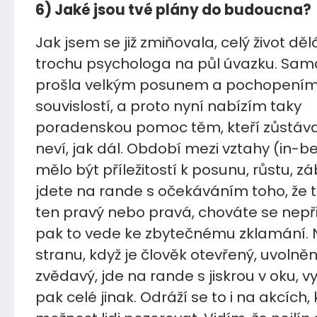
6) Jaké jsou tvé plány do budoucna?
Jak jsem se již zmiňovala, celý život dě
trochu psychologa na půl úvazku. Sama
prošla velkým posunem a pochopení
souvislostí, a proto nyní nabízím taky
poradenskou pomoc těm, kteří zůstávaj
neví, jak dál. Období mezi vztahy (in-
mělo být příležitostí k posunu, růstu, z
jdete na rande s očekáváním toho, že 
ten pravý nebo pravá, chováte se nepř
pak to vede ke zbytečnému zklamání.
stranu, když je člověk otevřený, uvolně
zvědavý, jde na rande s jiskrou v oku, 
pak celé jinak. Odráží se to i na akcíc