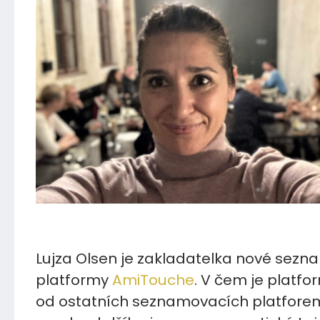
12.11.2021
Lujza Olsen je zakladatelka nové sezn
platformy
AmiTouche
. V čem je platfo
od ostatních seznamovacích platforem