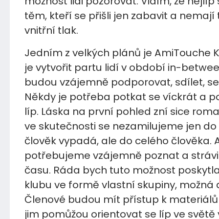
možnost lidi pozorovat. Vidím, že nejlíp 
těm, kteří se přišli jen zabavit a nemaj
vnitřní tlak.
Jedním z velkých plánů je AmiTouche K
je vytvořit partu lidí v období in-betwee
budou vzájemně podporovat, sdílet, s
Někdy je potřeba potkat se víckrát a p
líp. Láska na první pohled zní sice roma
ve skutečnosti se nezamilujeme jen do 
člověk vypadá, ale do celého člověka. A
potřebujeme vzájemně poznat a strávit
času. Ráda bych tuto možnost poskytl
klubu ve formě vlastní skupiny, možná a
Členové budou mít přístup k materiálů
jim pomůžou orientovat se líp ve světě 