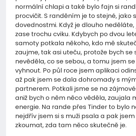
normální chlapi a také bylo fajn si ran
procvičit. S randěním je to stejné, jako s
dovednostmi. Když je dlouho neděláte,
zase trochu cviku. Kdybych po dvou le
samoty potkala někoho, kdo mě skute
zaujme, tak asi uteču, protože bych se 
nevěděla, co se sebou, a tomu jsem se
vyhnout. Po půl roce jsem aplikaci odin
až pak jsem se dala dohromady s mý
partnerem. Potkali jsme se na zájmové 
aniž bych o něm něco věděla, zaujala 
energie. Na rande přes Tinder to bylo 
nejdřív jsem si s muži psala a pak jsem
zkoumat, zda tam něco skutečně je.