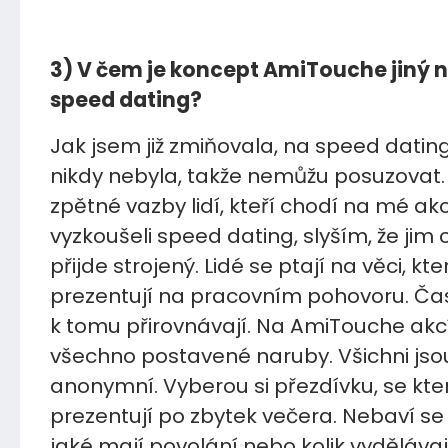
3) V čem je koncept AmiTouche jiný n
speed dating?
Jak jsem již zmiňovala, na speed datin
nikdy nebyla, takže nemůžu posuzovat. 
zpětné vazby lidí, kteří chodí na mé ak
vyzkoušeli speed dating, slyším, že jim c
přijde strojený. Lidé se ptají na věci, kt
prezentují na pracovním pohovoru. Čas
k tomu přirovnávají. Na AmiTouche akc
všechno postavené naruby. Všichni js
anonymní. Vyberou si přezdívku, se kte
prezentují po zbytek večera. Nebaví se
jaké mají povolání nebo kolik vydělávají.