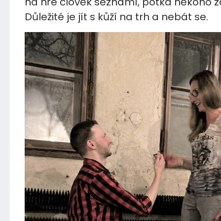
na hře člověk seznámí, potká někoho 
Důležité je jít s kůží na trh a nebát se.