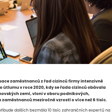
uace zaměstnanců z řad cizinců firmy intenzivně
Po útlumu v roce 2020, kdy se řada cizinců obávala
ovských zemí, vloni v oboru podnikových,
 zaměstnanců meziročně vzrostl o více než 6 tisíc.
řibude dalších bezmála 10 tisíc zahraničních expertů na