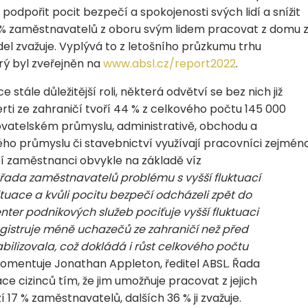
em podpořit pocit bezpečí a spokojenosti svých lidí a snížit
7 % zaměstnavatelů z oboru svým lidem pracovat z domu 
l zvažuje. Vyplývá to z letošního průzkumu trhu
rý byl zveřejněn na
www.absl.cz/report2022
.
stále důležitější roli, některá odvětví se bez nich již
ti ze zahraničí tvoří 44 % z celkového počtu 145 000
ovatelském průmyslu, administrativě, obchodu a
ho průmyslu či stavebnictví využívají pracovníci zejmén
í zaměstnanci obvykle na základě víz
řada zaměstnavatelů problému s vyšší fluktuací
ituace a kvůli pocitu bezpečí odcházeli zpět do
nter podnikových služeb pociťuje vyšší fluktuaci
gistruje méně uchazečů ze zahraničí než před
ilizovala, což dokládá i růst celkového počtu
omentuje Jonathan Appleton, ředitel ABSL. Řada
ce cizinců tím, že jim umožňuje pracovat z jejich
17 % zaměstnavatelů, dalších 36 % ji zvažuje.