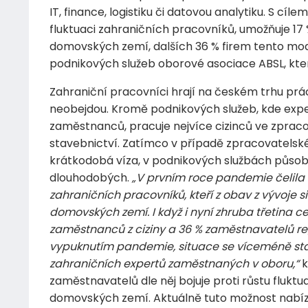
IT, finance, logistiku či datovou analytiku. S cíl
fluktuaci zahraničních pracovníků, umožňuje 1
domovských zemí, dalších 36 % firem tento mode
podnikových služeb oborové asociace ABSL, kte
Zahraniční pracovníci hrají na českém trhu práce 
neobejdou. Kromě podnikových služeb, kde exper
zaměstnanců, pracuje nejvíce cizinců ve zprac
stavebnictví. Zatímco v případě zpracovatelské
krátkodobá víza, v podnikových službách působ
dlouhodobých.
„V prvním roce pandemie čelila 
zahraničních pracovníků, kteří z obav z vývoje s
domovských zemí. I když i nyní zhruba třetina ce
zaměstnanců z ciziny a 36 % zaměstnavatelů re
vypuknutím pandemie, situace se víceméně stab
zahraničních expertů zaměstnaných v oboru,“
k
zaměstnavatelů dle něj bojuje proti růstu fluktua
domovských zemí. Aktuálně tuto možnost nabízí 