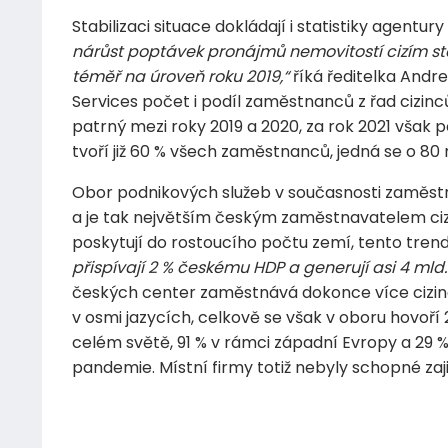
Stabilizaci situace dokládají i statistiky agentur
nárůst poptávek pronájmů nemovitostí cizím stát
téměř na úroveň roku 2019,“
říká ředitelka Andre
Services počet i podíl zaměstnanců z řad cizinc
patrný mezi roky 2019 a 2020, za rok 2021 však 
tvoří již 60 % všech zaměstnanců, jedná se o 80 
Obor podnikových služeb v současnosti zaměst
a je tak největším českým zaměstnavatelem cizin
poskytují do rostoucího počtu zemí, tento trend
přispívají 2 % českému HDP a generují asi 4 mld.
českých center zaměstnává dokonce více cizinc
v osmi jazycích, celkově se však v oboru hovoří
celém světě, 91 % v rámci západní Evropy a 29 % 
pandemie. Místní firmy totiž nebyly schopné za