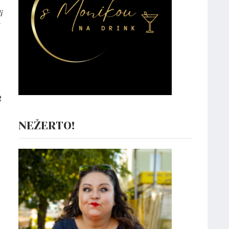
i
R
NEŽERTO!
o