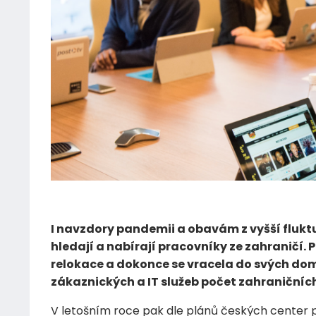
05.02.2022
I navzdory pandemii a obavám z vyšší flukt
hledají a nabírají pracovníky ze zahraničí. 
relokace a dokonce se vracela do svých dom
zákaznických a IT služeb počet zahraničních
V letošním roce pak dle plánů českých center p