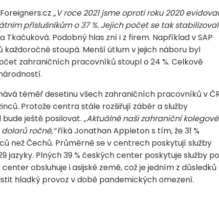
y Foreigners.cz
„V roce 2021 jsme oproti roku 2020 evidoval
ním příslušníkům o 37 %. Jejich počet se tak stabilizoval
a Tkačuková. Podobný hlas zní i z firem. Například v SAP
ů každoročně stoupá. Menší útlum v jejich náboru byl
počet zahraničních pracovníků stoupl o 24 %. Celkově
národností.
nává téměř desetinu všech zahraničních pracovníků v Č
ců. Protože centra stále rozšiřují záběr a služby
 bude ještě posilovat.
„Aktuálně naši zahraniční kolegové
 dolarů ročně,“
říká Jonathan Appleton s tím, že 31 %
ů než Čechů. Průměrně se v centrech poskytují služby
 29 jazyky. Plných 39 % českých center poskytuje služby p
center obsluhuje i asijské země, což je jedním z důsledků
jistit hladký provoz v době pandemických omezení.