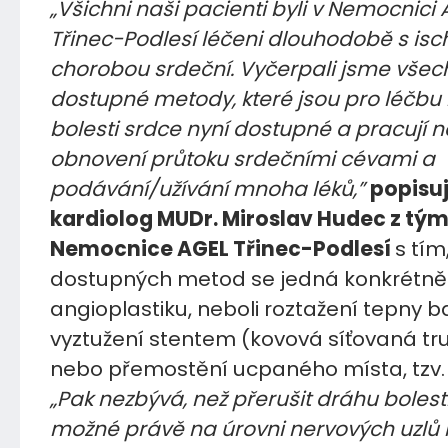
„Všichni naši pacienti byli v Nemocnici
Třinec-Podlesí léčeni dlouhodobě s is
chorobou srdeční. Vyčerpali jsme všec
dostupné metody, které jsou pro léčb
bolesti srdce nyní dostupné a pracují n
obnovení průtoku srdečními cévami a
podávání/užívání mnoha léků,”
popisu
kardiolog MUDr. Miroslav Hudec z tý
Nemocnice AGEL Třinec-Podlesí
s tím,
dostupných metod se jedná konkrétně
angioplastiku, neboli roztažení tepny 
vyztužení stentem (kovová síťovaná tru
nebo přemostění ucpaného místa, tzv.
„Pak nezbývá, než přerušit dráhu bolesti
možné právě na úrovni nervových uzlů