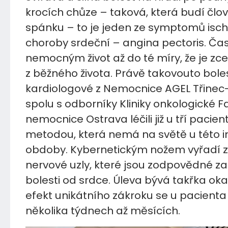
krocích chůze – taková, která budí člo
spánku – to je jeden ze symptomů isc
choroby srdeční – angina pectoris. Čas
nemocným život až do té míry, že je zce
z běžného života. Právě takovouto bole
kardiologové z Nemocnice AGEL Třinec
spolu s odborníky Kliniky onkologické F
nemocnice Ostrava léčili již u tří pacien
metodou, která nemá na světě u této i
obdoby. Kybernetickým nožem vyřadí z
nervové uzly, které jsou zodpovědné z
bolesti od srdce. Úleva bývá takřka oka
efekt unikátního zákroku se u pacienta
několika týdnech až měsících.