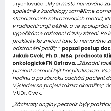
urychlovače. „
My si místo nervového za
společně s kardiology zaměříme pomo
standardních zobrazovacích metod, kte
v radiochirurgii běžné, a ve spolupráci s
vypočítáme rozložení dávky záření. Po 
prakticky ke zničení tohoto nervového za
odstranění potíží
,“ “
popsal postup doc.
Jakub Cvek, Ph.D., MBA, přednosta Kli
onkologické FN Ostrava.
„Zásadní také 
pacient nemusí být hospitalizován. Vše 
hodinu a po zákroku odchází pacient 
Výsledek se projeví takřka okamžitě,
“ d
MUDr. Cvek.
„Záchvaty anginy pectoris byly praktick