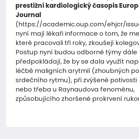
prestižní kardiologický časopis Euro
Journal
(https://academic.oup.com/ehjcr/issue
nyní mají lékaři informace o tom, že m
které pracovali tři roky, zkoušejí kolego
Postup nyní budou odborné týmy dále r
předpokládají, že by se dala využít např
léčbě maligních arytmií (zhoubných p
srdečního rytmu), při zvýšené potivosti
nebo třeba u Raynaudova fenoménu,
způsobujícího zhoršené prokrvení ruko