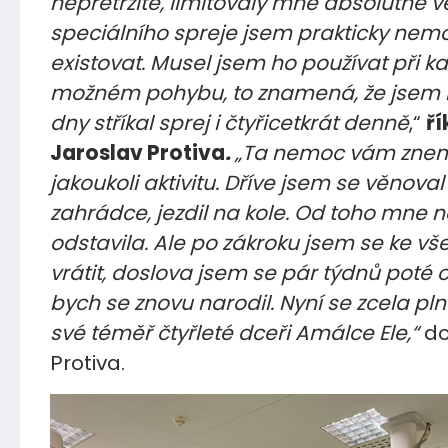
nepřetržité, limitovaly mne absolutně v
speciálního spreje jsem prakticky nem
existovat. Musel jsem ho používat při 
možném pohybu, to znamená, že jsem 
dny stříkal sprej i čtyřicetkrát denně
,“
ří
Jaroslav Protiva
.
„Ta nemoc vám zne
jakoukoli aktivitu. Dříve jsem se věnoval
zahrádce, jezdil na kole. Od toho mne
odstavila. Ale po zákroku jsem se ke v
vrátit, doslova jsem se pár týdnů poté cít
bych se znovu narodil. Nyní se zcela pln
své téměř čtyřleté dceři Amálce Ele,“
do
Protiva.