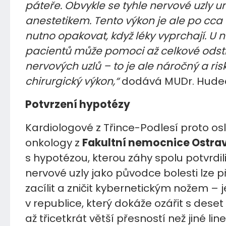
páteře. Obvykle se tyhle nervové uzly u
anestetikem. Tento výkon je ale po cca
nutno opakovat, když léky vyprchají. U 
pacientů může pomoci až celkové odst
nervových uzlů – to je ale náročný a ris
chirurgický výkon,“
dodává MUDr. Hude
Potvrzení hypotézy
Kardiologové z Třince-Podlesí proto oslo
onkology z
Fakultní nemocnice Ostra
s hypotézou, kterou záhy spolu potvrdili,
nervové uzly jako původce bolesti lze 
zacílit a zničit kybernetickým nožem – 
v republice, který dokáže ozářit s deset
až třicetkrát větší přesností než jiné lin