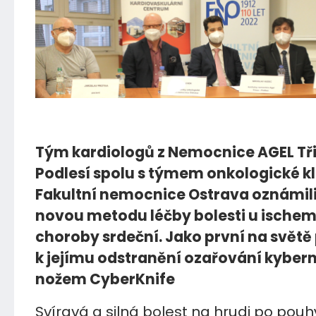
25.04.2022
Tým kardiologů z Nemocnice AGEL Tř
Podlesí spolu s týmem onkologické kl
Fakultní nemocnice Ostrava oznámili
novou metodu léčby bolesti u ischem
choroby srdeční. Jako první na světě 
k jejímu odstranění ozařování kyber
nožem CyberKnife
Svíravá a silná bolest na hrudi po pou