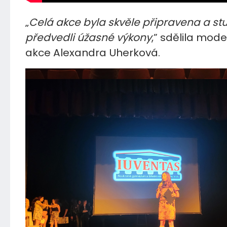
„
Celá akce byla skvěle připravena a st
předvedli úžasné výkony
,” sdělila mod
akce Alexandra Uherková.