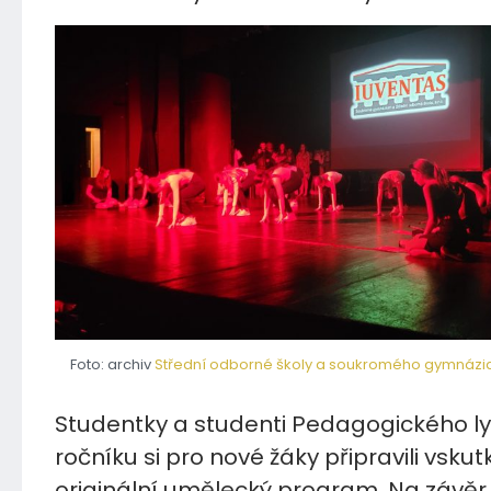
Foto: archiv
Střední odborné školy a soukromého gymnázia 
Studentky a studenti Pedagogického lyc
ročníku si pro nové žáky připravili vskut
originální umělecký program. Na závěr v