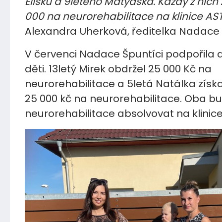
Elišku a 9letého Matyáška. Každý z nich 
000 na neurorehabilitace na klinice AST
Alexandra Uherková, ředitelka Nadace 
V červenci Nadace Špuntíci podpořila d
děti. 13letý Mirek obdržel 25 000 Kč na
neurorehabilitace a 5letá Natálka získ
25 000 kč na neurorehabilitace. Oba b
neurorehabilitace absolvovat na klinic