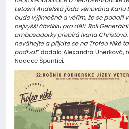
neurorehabilitace a neurosenzorické te
Letošní Andělská jízda věnována Karlu 
bude výjimečná a věřím, že se podaří v
nejvyšší částkku pro děti
.
Roli Generální
ambasadorky přebírá Ivana Christová
neváhejte a přijďte se na Trofeo Niké ta
podívat
“ dodala Alexandra Uherková, ř
Nadace Špuntíci.¨