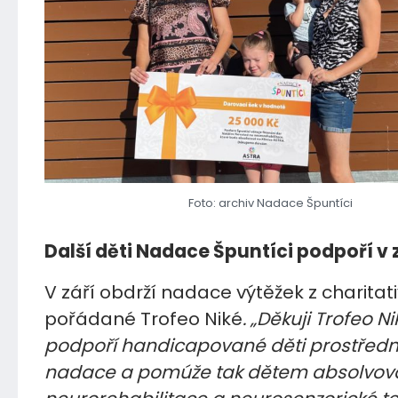
Foto: archiv Nadace Špuntíci
Další děti Nadace Špuntíci podpoří v 
V září obdrží nadace výtěžek z charitat
pořádané Trofeo Niké
. „Děkuji Trofeo Ni
podpoří handicapované děti prostředn
nadace a pomúže tak dětem absolvov