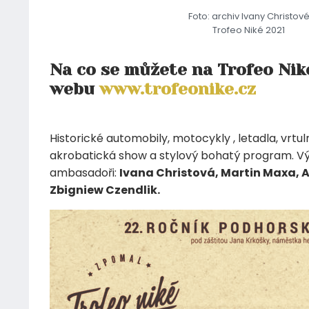
Foto: archiv Ivany Christov
Trofeo Niké 2021
Na co se můžete na Trofeo Niké
webu
www.trofeonike.cz
Historické automobily, motocykly , letadla, vrtu
akrobatická show a stylový bohatý program. Vý
ambasadoři:
Ivana Christová, Martin Maxa, 
Zbigniew Czendlik.