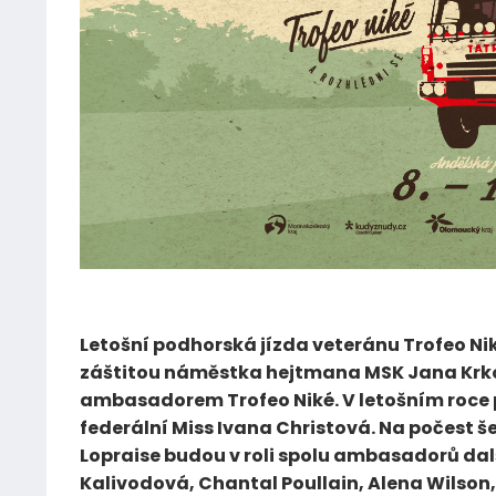
06.09.2022
Letošní podhorská jízda veteránu Trofeo Nik
záštitou náměstka hejtmana MSK Jana Krkošk
ambasadorem Trofeo Niké. V letošním roce
federální Miss Ivana Christová. Na počest š
Lopraise budou v roli spolu ambasadorů dal
Kalivodová, Chantal Poullain, Alena Wilson