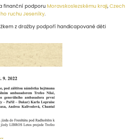
 a finanční podporu
Moravskoslezskému kraji
,
Czech
ího ruchu Jeseníky
.
žkem z dražby podpoří handicapované děti