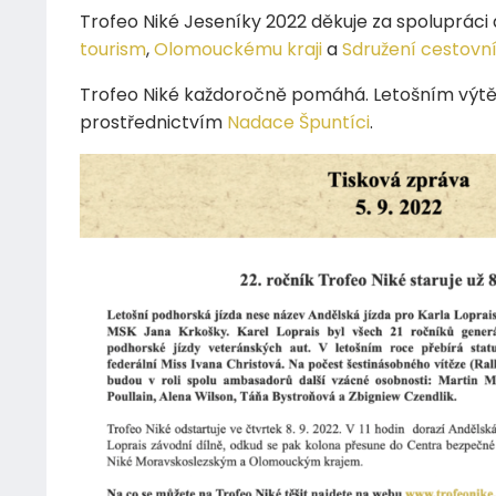
Trofeo Niké Jeseníky 2022 děkuje za spolupráci
tourism
,
Olomouckému kraji
a
Sdružení cestovn
Trofeo Niké každoročně pomáhá. Letošním výtě
prostřednictvím
Nadace
Špuntíci
.