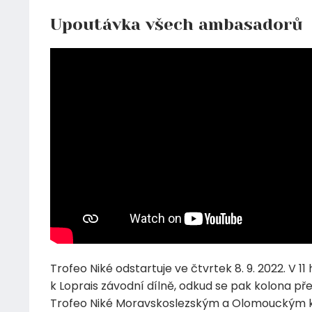
Upoutávka všech ambasadorů
Trofeo Niké odstartuje ve čtvrtek 8. 9. 2022. V 
k Loprais závodní dílně, odkud se pak kolona př
Trofeo Niké Moravskoslezským a Olomouckým 