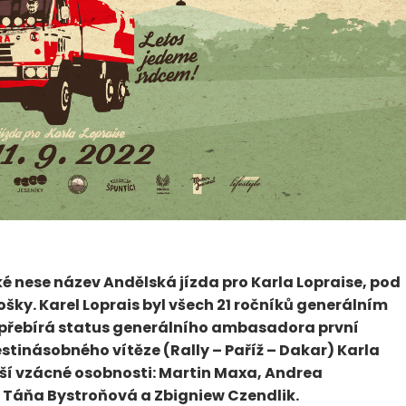
é nese název Andělská jízda pro Karla Lopraise, pod
y. Karel Loprais byl všech 21 ročníků generálním
 přebírá status generálního ambasadora první
estinásobného vítěze (Rally – Paříž – Dakar) Karla
ší vzácné osobnosti: Martin Maxa, Andrea
, Táňa Bystroňová a Zbigniew Czendlik.