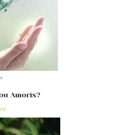
is
nou Amoris?
.cz