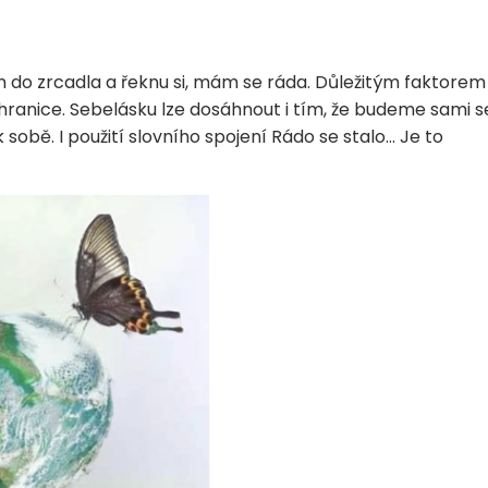
 do zrcadla a řeknu si, mám se ráda. Důležitým faktorem
é hranice. Sebelásku lze dosáhnout i tím, že budeme sami s
 sobě. I použití slovního spojení Rádo se stalo… Je to