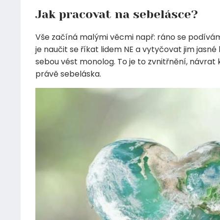
Jak pracovat na sebelásce?
Vše začíná malými věcmi např: ráno se podívám
je naučit se říkat lidem NE a vytyčovat jim jasn
sebou vést monolog. To je to zvnitřnění, návrat k
právě sebeláska.