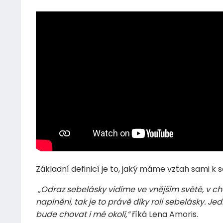
Základní definicí je to, jaký máme vztah sami k 
„Odraz sebelásky vidíme ve vnějším světě, v ch
naplněni, tak je to právě díky roli sebelásky. J
bude chovat i mé okolí,”
říká Lena Amoris.