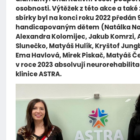
osobnosti. Výtěžek z této akce a také 
sbírky byl na konci roku 2022 předán 
handicapovaným dětem
(Natálka N
Alexandra Kolomijec, Jakub Komrzi, 
Slunečko, Matyáš Hulík, Kryštof Jung
Ema Havlová, Mirek Piskač, Matyáš Če
v roce 2023 absolvují neurorehabilit
klinice ASTRA.