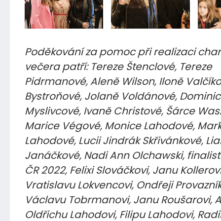
Poděkování za pomoc při realizaci char
večera patří: Tereze Štenclové, Tereze
Pidrmanové, Aleně Wilson, Iloně Valčíko
Bystroňové, Jolaně Voldánové, Domini
Myslivcové, Ivaně Christové, Šárce Was
Marice Végové, Monice Lahodové, Mar
Lahodové, Lucii Jindrák Skřivánkové, Li
Janáčkové, Nadi Ann Olchawski, finali
ČR 2022, Felixi Slováčkovi, Janu Kollerovi
Vratislavu Lokvencovi, Ondřeji Provazník
Václavu Tobrmanovi, Janu Roušarovi, Ab
Oldřichu Lahodovi, Filipu Lahodovi, Rad