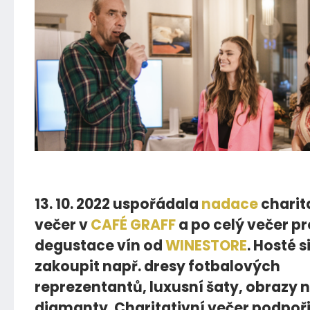
03.01.2023
13. 10. 2022 uspořádala
nadace
charit
večer v
CAFÉ GRAFF
a po celý večer p
degustace vín od
WINESTORE
. Hosté s
zakoupit např. dresy fotbalových
reprezentantů, luxusní šaty, obrazy n
diamanty. Charitativní večer podpoř