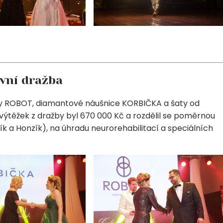
ivní dražba
inky ROBOT, diamantové náušnice KORBIČKA a šaty od
ýtěžek z dražby byl 670 000 Kč a rozdělil se poměrnou
k a Honzík), na úhradu neurorehabilitací a speciálních