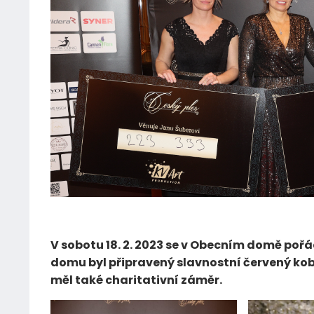
22.02.2023
V sobotu 18. 2. 2023 se v Obecním domě pořá
domu byl připravený slavnostní červený kobe
měl také charitativní záměr.