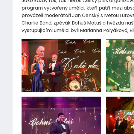
Jako každý rok, tak i letos Český ples organizoval
program vytvořený umělci, kteří patří mezi ab
provázeli moderátoři Jan Čenský s Ivetou Luto
Charlie Band, zpěvák Bohuš Matuš a hvězda naš
vystupujícími umělci byli Marianna Polyáková, 