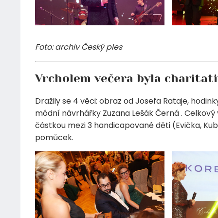
Foto: archiv Český ples
Vrcholem večera byla charitat
Dražily se 4 věci: obraz od Josefa Rataje, hod
módní návrhářky Zuzana Lešák Černá . Celkový v
částkou mezi 3 handicapované děti (Evička, Kubí
pomůcek.