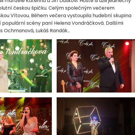
i manželé Kateřina a Jiří Duškovi. Hosté si užili jedinečný
solutní českou špičku. Celým společným večerem
vskou Vítovou. Během večera vystoupila hudební skupina
í populární scény paní Helena Vondráčková. Dalšími
Elis Ochmanová, Lukáš Randák…