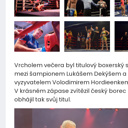
Vrcholem večera byl titulový boxerský 
mezi šampionem Lukášem Dekýšem a
vyzyvatelem Volodimirem Hordieenke
V krásném zápase zvítězil český borec
obhájil tak svůj titul.