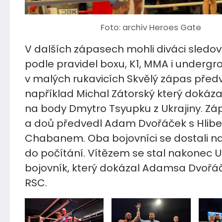
Foto: archiv Heroes Gate
V dalších zápasech mohli diváci sledo
podle pravidel boxu, K1, MMA i undergr
v malých rukavicích Skvělý zápas před
například Michal Zátorský který dokázal
na body Dmytro Tsyupku z Ukrajiny. Z
a doů předvedl Adam Dvořáček s Hlib
Chabanem. Oba bojovníci se dostali n
do počítání. Vítězem se stal nakonec U
bojovník, který dokázal Adamsa Dvořá
RSC.