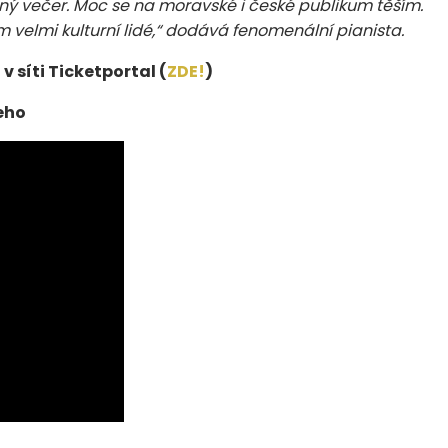
ný večer. Moc se na moravské i české publikum těším.
elmi kulturní lidé,“
dodává fenomenální pianista.
 síti Ticketportal (
ZDE!
)
eho