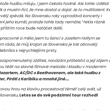
tože hudbu miluju, i jsem čekala hodně. Ale tohle: Udělal
 a musím říct, že mne dostal a dojal. Je to multitalent. K
vělý zpěvák. Na Slovensku roky vyprodává koncerty i
ní jeho kumšt, protože tohle tady nemáte,“
řekla rázně
v příštím roce bude natáčet další.
 pracovně a měla jsem tu šanci s Jozefem Hollym se
m ráda, že můj krajan ze Slovenska je tak obrovský
bníka s nejrychlejšími prsty.
zapomenutelný zážitek, navázání přátelství a její zájem 
ou těšit na slavné filmové melodie i klasiku v moderním
 Mozartem, AC/DC s Beethovenem, ale také hudbu z
r, Piráti z Karibiku
a mnohé jiné….
rovou hrou na klavíru procestoval téměř celý svět, už
Slovensku
.
Letos se do své podzimní tour rozhodl