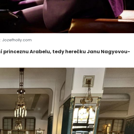
: Jozefholly.com
í princeznu Arabelu, tedy herečku Janu Nagyovou-