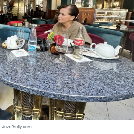
:
Jozefholly.com