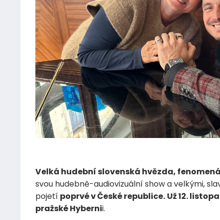
11.11.2023
Velká hudební slovenská hvězda, fenomenál
svou hudebně-audiovizuální show a velkými, slav
pojetí
poprvé v České republice.
Už 12. listo
pražské Hyberni
i.