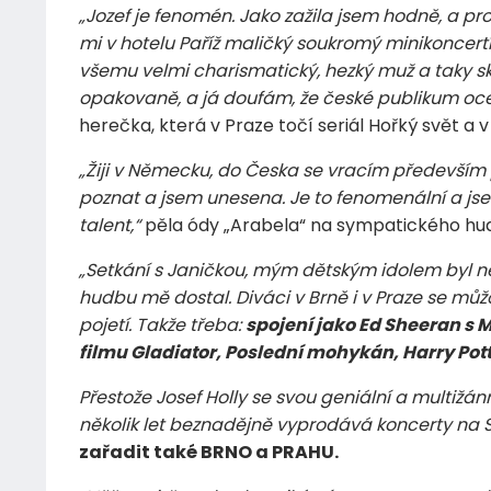
„Jozef je fenomén. Jako zažila jsem hodně, a pro
mi v hotelu Paříž maličký soukromý minikoncertík
všemu velmi charismatický, hezký muž a taky sk
opakovaně, a já doufám, že české publikum oce
herečka, která v Praze točí seriál Hořký svět a 
„Žiji v Německu, do Česka se vracím především
poznat a jsem unesena. Je to fenomenální a jse
talent,“
pěla ódy „Arabela“ na sympatického hude
„Setkání s Janičkou, mým dětským idolem byl ne
hudbu mě dostal. Diváci v Brně i v Praze se můž
pojetí. Takže třeba:
spojení jako Ed Sheeran s
filmu Gladiator, Poslední mohykán, Harry Potte
Přestože Josef Holly se svou geniální a multižán
několik let beznadějně vyprodává koncerty na 
zařadit také BRNO a PRAHU.