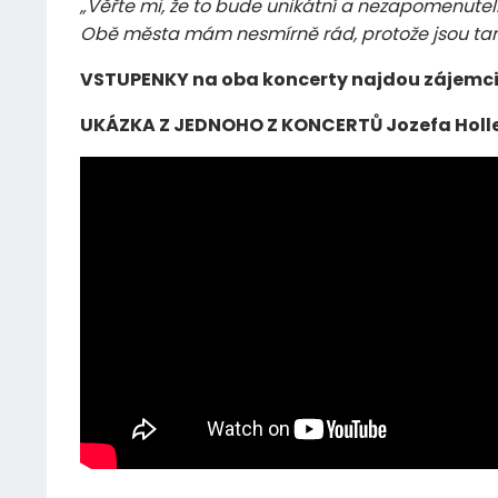
„Věřte mi, že to bude unikátní a nezapomenutel
Obě města mám nesmírně rád, protože jsou tam v
VSTUPENKY
na oba koncerty najdou zájemci v
UKÁZKA Z JEDNOHO Z KONCERTŮ Jozefa Holl