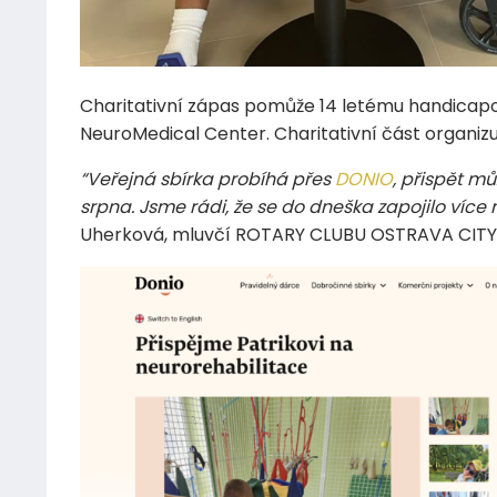
Charitativní zápas pomůže 14 letému handicap
NeuroMedical Center. Charitativní část organiz
“Veřejná sbírka probíhá přes
DONIO
, přispět m
srpna. Jsme rádi, že se do dneška zapojilo víc
Uherková, mluvčí ROTARY CLUBU OSTRAVA CITY