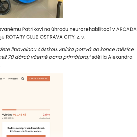
ovanému Patrikovi na úhradu neurorehabilitací v ARCADA
uje ROTARY CLUB OSTRAVA CITY, z. s.
ůžete libovolnou částkou. Sbírka potrvá do konce měsíce
e než 70 dárců včetně pana primátora,”
sdělila Alexandra
.