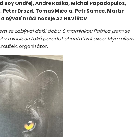
d Boy Ondřej, Andre Raška, Michal Papadopulos,
Peter Drozd, Tomáš Mičola, Petr Samec, Martin
a bývalí hráči hokeje AZ HAVÍŘOV
jsem se zabýval delší dobu. S maminkou Patrika jsem se
il v minulosti také pořádat charitativní akce. Mým cílem
 Kroužek, organizátor.