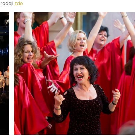
rodeji
zde