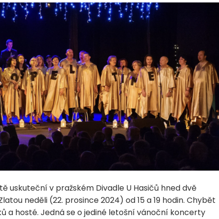
 uskuteční v pražském Divadle U Hasičů hned dvě
atou neděli (22. prosince 2024) od 15 a 19 hodin. Chybět
 a hosté. Jedná se o jediné letošní vánoční koncerty