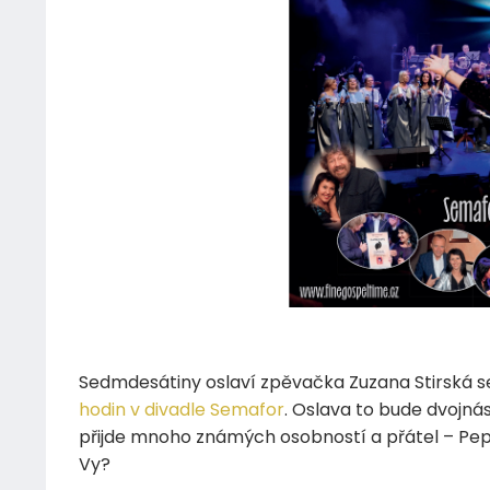
30.10.2024
Sedmdesátiny oslaví zpěvačka Zuzana Stirská s
hodin v divadle Semafor
. Oslava to bude dvojná
přijde mnoho známých osobností a přátel – Pep
Vy?