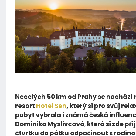
18.01.2025
Necelých 50 km od Prahy se nachází
resort
Hotel Sen
, který si pro svůj rel
pobyt vybrala i známá česká influen
Dominika Myslivcová
,
která si zde při
čtvrtku do pátku odpočinout s rodino