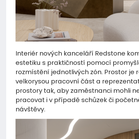
Interiér nových kanceláří Redstone ko
estetiku s praktičností pomocí promyš
rozmístění jednotlivých zón. Prostor je
velkorysou pracovní část a reprezentat
prostory tak, aby zaměstnanci mohli n
pracovat i v případě schůzek či početně
návštěvy.